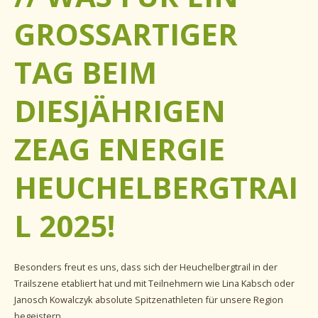
GROSSARTIGER
TAG BEIM
DIESJÄHRIGEN
ZEAG ENERGIE
HEUCHELBERGTRAI
L 2025!
Besonders freut es uns, dass sich der Heuchelbergtrail in der
Trailszene etabliert hat und mit Teilnehmern wie Lina Kabsch oder
Janosch Kowalczyk absolute Spitzenathleten für unsere Region
begeistern.