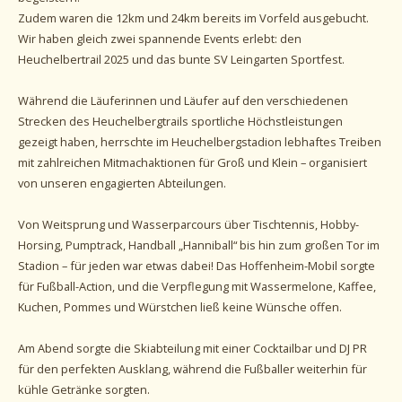
Zudem waren die 12km und 24km bereits im Vorfeld ausgebucht.
Wir haben gleich zwei spannende Events erlebt: den
Heuchelbertrail 2025 und das bunte SV Leingarten Sportfest.
Während die Läuferinnen und Läufer auf den verschiedenen
Strecken des Heuchelbergtrails sportliche Höchstleistungen
gezeigt haben, herrschte im Heuchelbergstadion lebhaftes Treiben
mit zahlreichen Mitmachaktionen für Groß und Klein – organisiert
von unseren engagierten Abteilungen.
Von Weitsprung und Wasserparcours über Tischtennis, Hobby-
Horsing, Pumptrack, Handball „Hanniball“ bis hin zum großen Tor im
Stadion – für jeden war etwas dabei! Das Hoffenheim-Mobil sorgte
für Fußball-Action, und die Verpflegung mit Wassermelone, Kaffee,
Kuchen, Pommes und Würstchen ließ keine Wünsche offen.
Am Abend sorgte die Skiabteilung mit einer Cocktailbar und DJ PR
für den perfekten Ausklang, während die Fußballer weiterhin für
kühle Getränke sorgten.