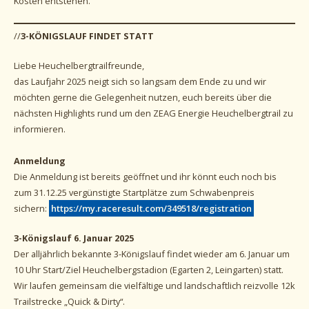
Kosten entstehen.
//
3-KÖNIGSLAUF FINDET STATT
Liebe Heuchelbergtrailfreunde,
das Laufjahr 2025 neigt sich so langsam dem Ende zu und wir
möchten gerne die Gelegenheit nutzen, euch bereits über die
nächsten Highlights rund um den ZEAG Energie Heuchelbergtrail zu
informieren.
Anmeldung
Die Anmeldung ist bereits geöffnet und ihr könnt euch noch bis
zum 31.12.25 vergünstigte Startplätze zum Schwabenpreis
sichern:
https://my.raceresult.com/349518/registration
3-Königslauf 6. Januar 2025
Der alljährlich bekannte 3-Königslauf findet wieder am 6. Januar um
10 Uhr Start/Ziel Heuchelbergstadion (Egarten 2, Leingarten) statt.
Wir laufen gemeinsam die vielfältige und landschaftlich reizvolle 12k
Trailstrecke „Quick & Dirty“.