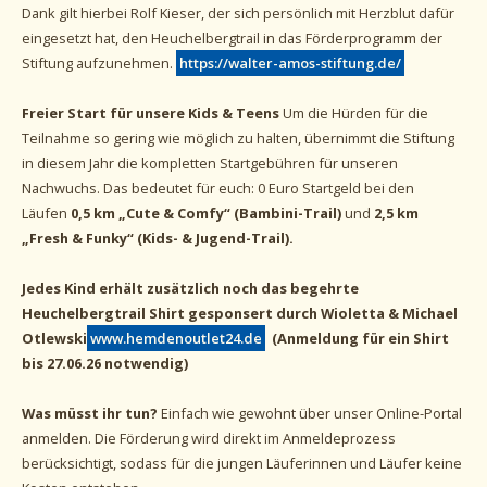
Dank gilt hierbei Rolf Kieser, der sich persönlich mit Herzblut dafür
eingesetzt hat, den Heuchelbergtrail in das Förderprogramm der
Stiftung aufzunehmen.
https://walter-amos-stiftung.de/
Freier Start für unsere Kids & Teens
Um die Hürden für die
Teilnahme so gering wie möglich zu halten, übernimmt die Stiftung
in diesem Jahr die kompletten Startgebühren für unseren
Nachwuchs. Das bedeutet für euch: 0 Euro Startgeld bei den
Läufen
0,5 km „Cute & Comfy“ (Bambini-Trail)
und
2,5 km
„Fresh & Funky“ (Kids- & Jugend-Trail).
Jedes Kind erhält zusätzlich noch das begehrte
Heuchelbergtrail Shirt gesponsert durch Wioletta & Michael
Otlewski
www.hemdenoutlet24.de
(Anmeldung für ein Shirt
bis 27.06.26 notwendig)
Was müsst ihr tun?
Einfach wie gewohnt über unser Online-Portal
anmelden. Die Förderung wird direkt im Anmeldeprozess
berücksichtigt, sodass für die jungen Läuferinnen und Läufer keine